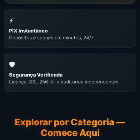
⚡
PIX Instantâneo
Depósitos e saques em minutos, 24/7
🛡️
Segurança Verificada
Licença, SSL 256‑bit e auditorias independentes
Explorar por Categoria —
Comece Aqui