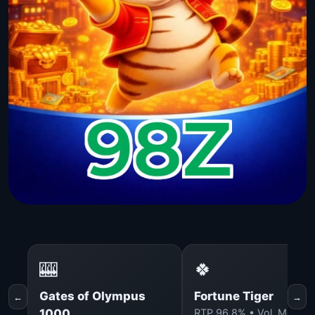
🎰
🍀
Gates of Olympus
Fortune Tiger
←
→
1000
RTP 96.8% • Vol. Média