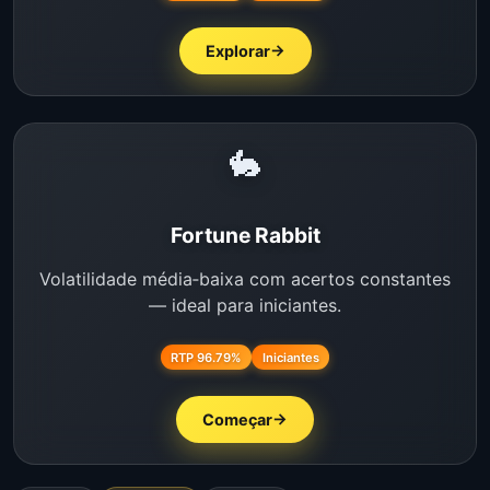
→
Explorar
🐇
Fortune Rabbit
Volatilidade média‑baixa com acertos constantes
— ideal para iniciantes.
RTP 96.79%
Iniciantes
→
Começar