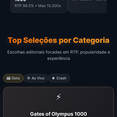
RTP 96.5% • Max 15.000x
Top Seleções por Categoria
Escolhas editoriais focadas em RTP, popularidade e
experiência
🎰 Slots
🎯 Ao Vivo
🍀 Crash
⚡
Gates of Olympus 1000