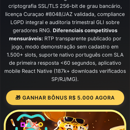
criptografia SSL/TLS 256-bit de grau bancário,
licença Curaçao #8048/JAZ validada, compliance
LGPD integral e auditoria trimestral GLI sobre
geradores RNG.
Diferenciais competitivos
mensuráveis:
RTP transparente publicado por
jogo, modo demonstração sem cadastro em
1.500+ slots, suporte nativo português com SLA
de primeira resposta <60 segundos, aplicativo
mobile React Native (187k+ downloads verificados
SP/RJ/MG).
🎁 GANHAR BÔNUS R$ 5.000 AGORA