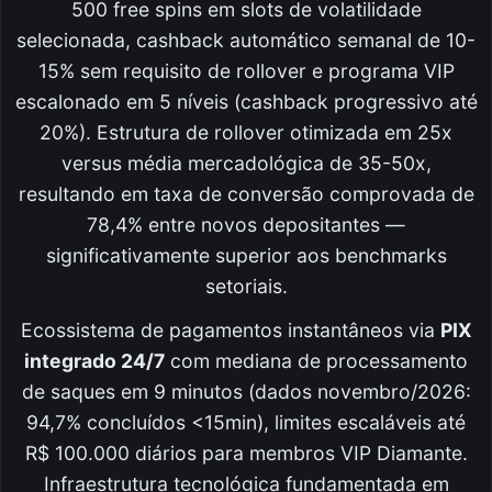
500 free spins em slots de volatilidade
selecionada, cashback automático semanal de 10-
15% sem requisito de rollover e programa VIP
escalonado em 5 níveis (cashback progressivo até
20%). Estrutura de rollover otimizada em 25x
versus média mercadológica de 35-50x,
resultando em taxa de conversão comprovada de
78,4% entre novos depositantes —
significativamente superior aos benchmarks
setoriais.
Ecossistema de pagamentos instantâneos via
PIX
integrado 24/7
com mediana de processamento
de saques em 9 minutos (dados novembro/2026:
94,7% concluídos <15min), limites escaláveis até
R$ 100.000 diários para membros VIP Diamante.
Infraestrutura tecnológica fundamentada em