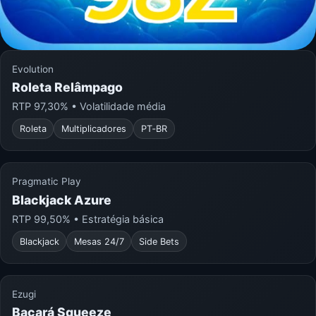
Evolution
Roleta Relâmpago
RTP 97,30% • Volatilidade média
Roleta
Multiplicadores
PT‑BR
Pragmatic Play
Blackjack Azure
RTP 99,50% • Estratégia básica
Blackjack
Mesas 24/7
Side Bets
Ezugi
Bacará Squeeze