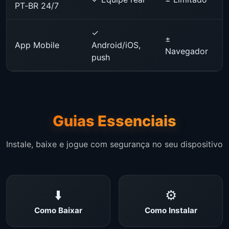
PT‑BR 24/7
✓
±
App Mobile
Android/iOS,
Navegador
push
Guias Essenciais
Instale, baixe e jogue com segurança no seu dispositivo
⬇️
⚙️
Como Baixar
Como Instalar