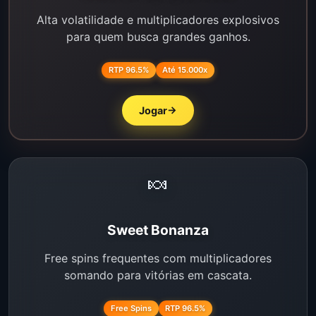
Alta volatilidade e multiplicadores explosivos
para quem busca grandes ganhos.
RTP 96.5%
Até 15.000x
→
Jogar
🍬
Sweet Bonanza
Free spins frequentes com multiplicadores
somando para vitórias em cascata.
Free Spins
RTP 96.5%