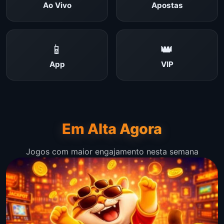
Ao Vivo
Apostas
📱
👑
App
VIP
Em Alta Agora
Jogos com maior engajamento nesta semana