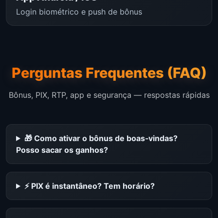
Login biométrico e push de bônus
Perguntas Frequentes (FAQ)
Bônus, PIX, RTP, app e segurança — respostas rápidas
🎁 Como ativar o bônus de boas‑vindas?
Posso sacar os ganhos?
⚡ PIX é instantâneo? Tem horário?